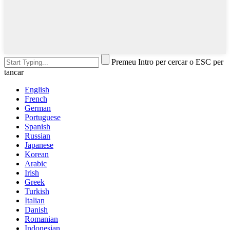
Premeu Intro per cercar o ESC per
tancar
English
French
German
Portuguese
Spanish
Russian
Japanese
Korean
Arabic
Irish
Greek
Turkish
Italian
Danish
Romanian
Indonesian