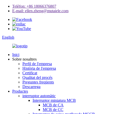
Telèfon: +86 18066376807
E-mail: ellen.zheng@mutaiele.com
English
Inici
Sobre nosaltres
Perfil de l'empresa
Història de l'empresa
Certificat
Qualitat del procés
Preguntes freqüents
Descarrega
Productes
interruptor automàtic
Interruptor miniatura MCB
MCB de CA
MCB de CC