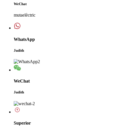
WeChat
mutaelèctric
WhatsApp
Judith
WeChat
Judith
Superior