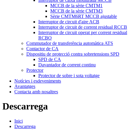
Interruptor de caixa motllurada MCCB
MCCB de la sèrie CMTM1
MCCB de la sèrie CMTM3
Sèrie CMTM6RT MCCB ajustable
Interruptor de circuit d'aire ACB
Interruptor de circuit de corrent residual RCCB
Interruptor de circuit operat per corrent residual
RCBO
Commutador de transferència automàtica ATS
Contactor de CA
Dispositiu de protecció contra sobretensions SPD
SPD de CA
Davantador de corrent continu
Protector
Protector de sobre i sota voltatge
Notícies i esdeveniments
Avantatges
Contacta amb nosaltres
Descarrega
Inici
Descarrega