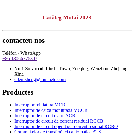
Catàleg Mutai 2023
contacteu-nos
Telèfon / WhatsApp
+86 18066376807
No.1 Sulv road, Liushi Town, Yueqing, Wenzhou, Zhejiang,
Xina
ellen.zheng@mutaiele.com
Productes
Interruptor miniatura MCB
Interruptor de caixa motllurada MCCB
Interruptor de circuit d'aire ACB
Interruptor de circuit de corrent residual RCCB
Interruptor de circuit operat per corrent residual RCBO
Commutador de transferència automàtica ATS