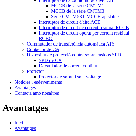
Interruptor de caixa motllurada MCCB
MCCB de la sèrie CMTM1
MCCB de la sèrie CMTM3
Sèrie CMTM6RT MCCB ajustable
Interruptor de circuit d'aire ACB
Interruptor de circuit de corrent residual RCCB
Interruptor de circuit operat per corrent residual
RCBO
Commutador de transferència automàtica ATS
Contactor de CA
Dispositiu de protecció contra sobretensions SPD
SPD de CA
Davantador de corrent continu
Protector
Protector de sobre i sota voltatge
Notícies i esdeveniments
Avantatges
Contacta amb nosaltres
Avantatges
Inici
Avantatges