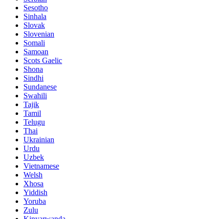
Sesotho
Sinhala
Slovak
Slovenian
Somali
Samoan
Scots Gaelic
Shona
Sindhi
Sundanese
Swahili
Tajik
Tamil
Telugu
Thai
Ukrainian
Urdu
Uzbek
Vietnamese
Welsh
Xhosa
Yiddish
Yoruba
Zulu
Kinyarwanda