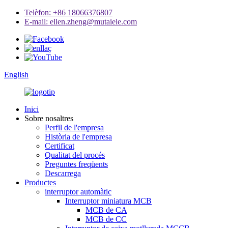
Telèfon: +86 18066376807
E-mail: ellen.zheng@mutaiele.com
English
Inici
Sobre nosaltres
Perfil de l'empresa
Història de l'empresa
Certificat
Qualitat del procés
Preguntes freqüents
Descarrega
Productes
interruptor automàtic
Interruptor miniatura MCB
MCB de CA
MCB de CC