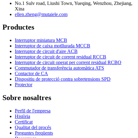
No.1 Sulv road, Liushi Town, Yueqing, Wenzhou, Zhejiang,
Xina
ellen.zheng@mutaiele.com
Productes
Interruptor miniatura MCB
Interruptor de caixa motllurada MCCB
Interruptor de circuit d'aire ACB
Interruptor de circuit de corrent residual RCCB
Interruptor de circuit operat per corrent residual RCBO
Commutador de transferència automàtica ATS
Contactor de CA
Dispositiu de protecció contra sobretensions SPD
Protector
Sobre nosaltres
Perfil de l'empresa
Història
Certificat
Qualitat del procés
Preguntes freqüents